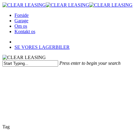
Skip
to
Menu
Forside
main
Garage
content
Om os
Kontakt os
facebook
instagram
SE VORES LAGERBILER
Press enter to begin your search
Close
Search
Tag