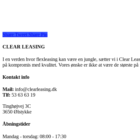
Share
Tweet
Share
Pin
CLEAR LEASING
I en verden hvor flexleasing kan være en jungle, sætter vi i Clear Leas
på kompromis med kvalitet. Vores ønske er ikke at være de største på 
Kontakt info
Mail:
info@clearleasing.dk
Tlf:
53 63 63 19
Tinghøjvej 3C
3650 Ølstykke
Åbningstider
Mandag - torsdag: 08:00 - 17:30