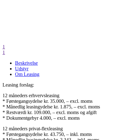
1
1
Beskrivelse
Udstyr
Om Leasing
Leasing forslag:
12 måneders erhvervsleasing
* Førstegangsydelse kr. 35.000, – excl. moms
* Månedlig leasingydelse kr. 1.875, – excl. moms
* Restværdi kr. 109.000, – excl. moms og afgift
* Dokumentgebyr 4.000, – excl. moms
12 måneders privat-flexleasing
* Førstegangsydelse kr. 43.750, – inkl. moms
* Månedlig leasingydelse kr. 2.343, – inkl. moms