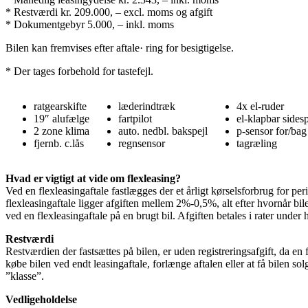
* Restværdi kr. 209.000, – excl. moms og afgift
* Dokumentgebyr 5.000, – inkl. moms
Bilen kan fremvises efter aftale· ring for besigtigelse.
* Der tages forbehold for tastefejl.
ratgearskifte
læderindtræk
4x el-ruder
19″ alufælge
fartpilot
el-klapbar sidesp
2 zone klima
auto. nedbl. bakspejl
p-sensor for/bag
fjernb. c.lås
regnsensor
tagræling
Hvad er vigtigt at vide om flexleasing?
Ved en flexleasingaftale fastlægges der et årligt kørselsforbrug for p
flexleasingaftale ligger afgiften mellem 2%-0,5%, alt efter hvornår bil
ved en flexleasingaftale på en brugt bil. Afgiften betales i rater unde
Restværdi
Restværdien der fastsættes på bilen, er uden registreringsafgift, da en f
købe bilen ved endt leasingaftale, forlænge aftalen eller at få bilen so
”klasse”.
Vedligeholdelse