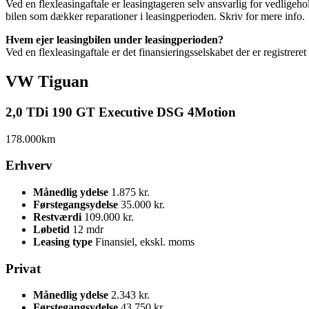
Ved en flexleasingaftale er leasingtageren selv ansvarlig for vedligeh
bilen som dækker reparationer i leasingperioden. Skriv for mere info.
Hvem ejer leasingbilen under leasingperioden?
Ved en flexleasingaftale er det finansieringsselskabet der er registrer
VW Tiguan
2,0 TDi 190 GT Executive DSG 4Motion
178.000km
Erhverv
Månedlig ydelse
1
.875 kr.
Førstegangsydelse
3
5.000 kr.
Restværdi
109.000 kr.
Løbetid
12 mdr
Leasing type
Finansiel, ekskl. moms
Privat
Månedlig ydelse
2
.343 kr.
Førstegangsydelse
43
.750 kr.