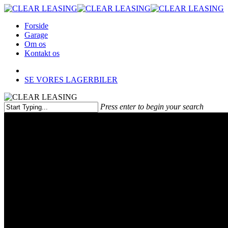
Skip
to
Menu
Forside
main
Garage
content
Om os
Kontakt os
facebook
instagram
SE VORES LAGERBILER
Press enter to begin your search
Close
Search
Volkswagen Tiguan