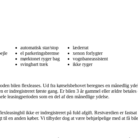
automatisk star/stop
læderrat
ejle
el parkeringsbremse
xenon forlygter
mørktonet ryger bag
vognbaneassistent
svingbart træk
ikke ryger
erioden bilen flexleases. Ud fra kørselsbehovet beregnes en månedlig yde
en er indregistreret første gang. Er bilen 3 år gammel eller ældre betales
r hele leasingperioden som en del af den månedlige ydelse.
lexleasingbil ikke er indregistreret på fuld afgift. Restværdien er fastsat
lgt til en anden køber. Vi tilbyder dog at være behjælpelige med at få bi